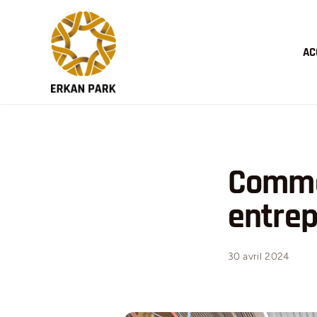
Passer
au
contenu
AC
Commen
entrep
30 avril 2024