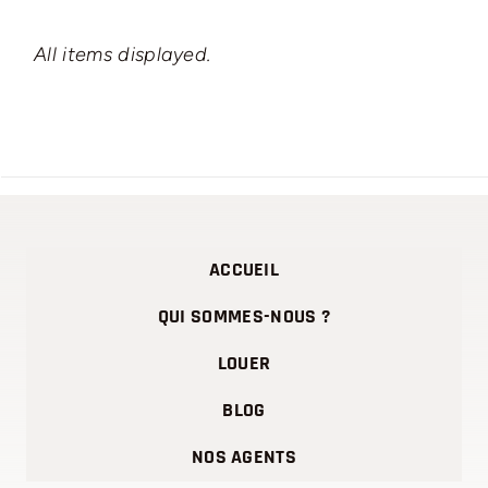
ACCUEIL
QUI SOMMES-NOUS ?
LOUER
BLOG
NOS AGENTS
Erkan Park, votre partenaire de confiance en immobilier
d’entreprise, se dédie à offrir des solutions de location adaptées