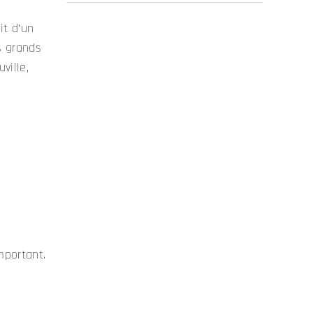
it d’un
s grands
ville,
mportant.