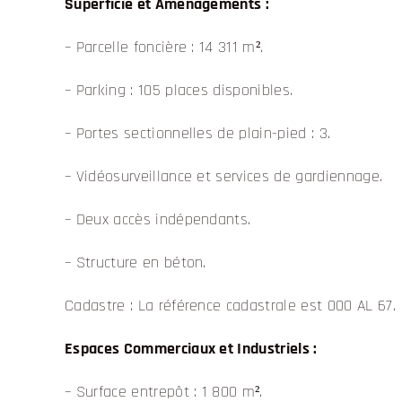
Superficie et Aménagements :
– Parcelle foncière : 14 311 m².
– Parking : 105 places disponibles.
– Portes sectionnelles de plain-pied : 3.
– Vidéosurveillance et services de gardiennage.
– Deux accès indépendants.
– Structure en béton.
Cadastre : La référence cadastrale est 000 AL 67.
Espaces Commerciaux et Industriels :
– Surface entrepôt : 1 800 m².