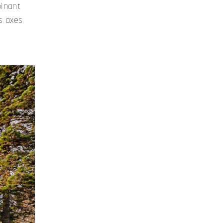
binant
s axes