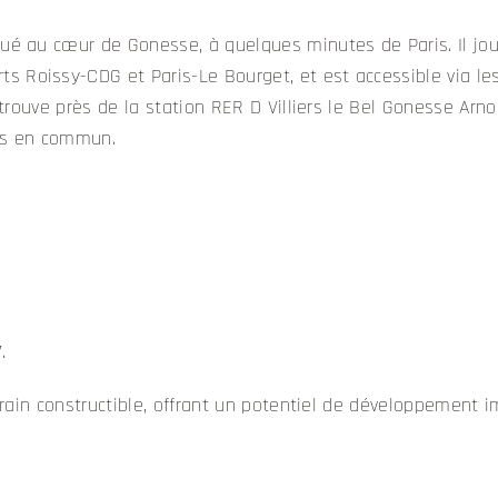
tué au cœur de Gonesse, à quelques minutes de Paris. Il jou
s Roissy-CDG et Paris-Le Bourget, et est accessible via le
 trouve près de la station RER D Villiers le Bel Gonesse Arnou
rts en commun.
.
errain constructible, offrant un potentiel de développement i